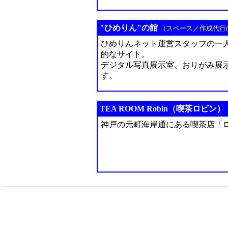
"ひめりん"の館
（スペース／作成代行(?
ひめりんネット運営スタッフの一人
的なサイト。
デジタル写真展示室、おりがみ展示
す。
TEA ROOM Robin（喫茶ロビン）
神戸の元町海岸通にある喫茶店「