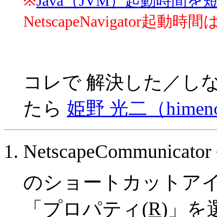
※
Java（JVM）起動時間
NetscapeNavigator
コレで 解決した／し
たら
姫野 光二（himeno@
NetscapeCommunicato
のショートカットア
R
「プロパティ(
)」を