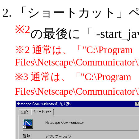
「ショートカット」
※2
の最後に「 -start_
※2 通常は、「"C:\Program
Files\Netscape\Communicator
※3 通常は、「"C:\Program
Files\Netscape\Communicator\